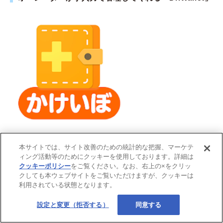
本サイトでは、サイト改善のための統計的な把握、マーケテ
「Dr.Wallet」は、
スマホで撮ったレシートをオペレーターが
ィング活動等のためにクッキーを使用しております。詳細は
目視し、手入力でデータ化してくれる家計簿アプリ
です。
クッキーポリシー
をご覧ください。なお、右上の×をクリッ
クしても本ウェブサイトをご覧いただけますが、クッキーは
〈表〉「Dr.Wallet」の特徴と向いている人
利用されている状態となります。
設定と変更（拒否する）
同意する
・レシートの情報をオペレーターが手
入力することで、正確な記録ができる