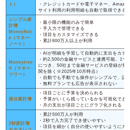
ト）
・クレジットカードや電子マネー、Amazo
サイト利用の利用明細も自動で取得できる
シンプル家
・最小限の機能のみで簡単
計簿
・手入力で管理できる
MoneyNot
・項目をカスタマイズできる
e（マネー
・累計800万人以上が利用
ノート）
・AIが明細を学習して自動的に支出をカテ
・約2,500の金融サービスと連携可能。1つのMon
Moneytree
につき、50社まで金融サービスの登録が無
®︎（マネー
関を除く※2025年10月時点）
ツリー）
・自動でも手動でも操作がシンプルで、記
・無料プランでも広告が表示されない
・項目ごとに予算を決められる
袋分家計簿
・予算がいくら残っているかを可視化でき
・月の支出が項目ごとにグラフ化される
・累計500万人が利用
・2秒で入力完了でき使いやすい
2秒家計簿
・項目を細かく自分の使いやすいようにカ
おカネレコ