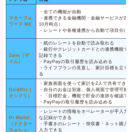
・全ての機能が自動
マネーフォ
・連携できる金融機関・金融サービスが2,45
ワード ME
10月時点）
・レシートや各種連携から自動で項目分け
・紙のレシートを自動で読み取れる
・銀行やクレジットカードとの連携機能で
Zaim（ザ
記録できる
イム）
・PayPayの取引履歴を読み込める
・ライフプランの見直し、家計目標を立て
る
・家族画面を使って家計を2人で共有できる
OsidOri（
・自分のお金は別途、個人画面で管理可能
オシドリ）
・「目標貯金」機能で貯金の進捗を確認で
・PayPayの取引履歴を読み込める
・レシートの情報をオペレーターが手入力
Dr.Wallet
な記録ができる
（ドクター
・手書きのレシート・領収書・ネット購入
ウォレッ
入力できる