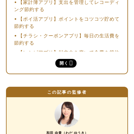
【家計簿アプリ】支出を管理してレコーディ
ング節約する
【ポイ活アプリ】ポイントをコツコツ貯めて
節約する
【チラシ・クーポンアプリ】毎日の生活費を
節約する
【レシピアプリ】献立力を磨いて食費を節約
する
開く
【キャッシュレス決済アプリ】支払い方法で
節約する
【公式アプリ】いつも行くお店をお得に利用
この記事の監修者
する
【フリマアプリ】不要なものを販売する
無料で簡単に支出管理ができる家計簿アプリ9
選
家計簿アプリの代表格「マネーフォワード
和田 由貴（わだ ゆうき）