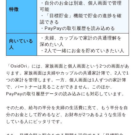
・自分のお金は別途、個人画面で管理
特徴
可能
・「目標貯金」機能で貯金の進捗を確
認できる
・PayPayの取引履歴を読み込める
・夫婦、カップルで家計の共通理解を
向いている
深めたい人
人
・2人で一緒にお金を貯めていきたい人
「OsidOri」には、家族画面と個人画面という2つの画面があ
ります。家族画面は夫婦やカップルの共通家計簿で、2人で1
つの家計を管理します。一方、個人画面は1人ずつの家計簿
で、パートナーは見ることができません。このほか、
PayPayの取引履歴データの読み込みにも対応しています。
そのため、給与の半分を夫婦の生活費に充て、もう半分を自
分のお金として貯めるなど、お財布が2つあるような生活を
している人にピッタリです。