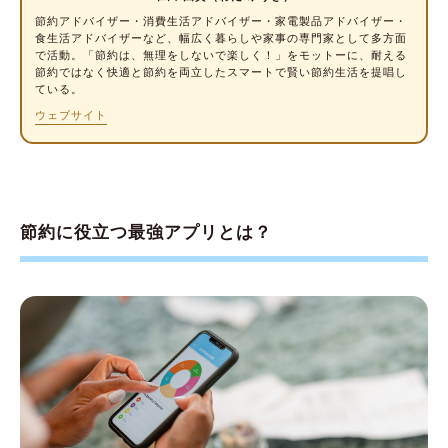
ME」
節約アドバイザー・消費生活アドバイザー
・家電製品アドバイザー・
食生活アドバイザーなど、幅広く暮らしや家事の専門家として多方面
日々の収支記録からライフプランの見直しま
で活動。「節約は、無理をしないで楽しく！」をモットーに、耐える
節約ではなく快適と節約を両立したスマートで賢い節約生活を提唱し
で行いたい人が使いやすい「Zaim」
ている。
夫婦・カップルの家計管理に最適な
ウェブサイト
「OsidOri」
オペレーターが手入力で管理してくれる
「Dr.Wallet」
必要最低限の機能で簡単操作できる「シンプ
節約に役立つ最強アプリとは？
ル家計簿 MoneyNote」
AIが分析して自動で項目分けしてくれる資産
管理アプリ「Moneytree®︎」
項目ごとに予算を決めて管理できる「袋分家
計簿」
登録不要ですぐ使える「2秒家計簿 おカネレ
コ」
毎月の光熱費を可視化できる「光熱費専用の