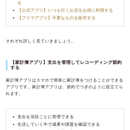
る
「SmartNews」
【公式アプリ】いつも行くお店をお得に利用する
節約に役立つ献立力を身につけられるレシピア
【フリマアプリ】不要なものを販売する
プリ2選
380万品目以上が登録されているレシピサー
それぞれ詳しく見ていきましょう。
ビス「クックパッド」
冷蔵庫の残り物で献立を決められる
「pecco」
【家計簿アプリ】支出を管理してレコーディング節約
する
毎日の支払いでポイ活して節約。キャッシュレ
ス決済アプリ6選
家計簿アプリはスマホで簡単に家計簿をつけることができる
利用可能店舗が多くクーポンも豊富な
アプリです。家計簿アプリは、節約でつぎのように役立てら
れます。
「PayPay」
ポイント基本還元率が1%と高めな「楽天ペ
イ」アプリ
支出を項目ごとに管理できる
ファミリーマートが始めたキャッシュレス決
生活していく中で成果や課題を確認できる
済「ファミペイ」