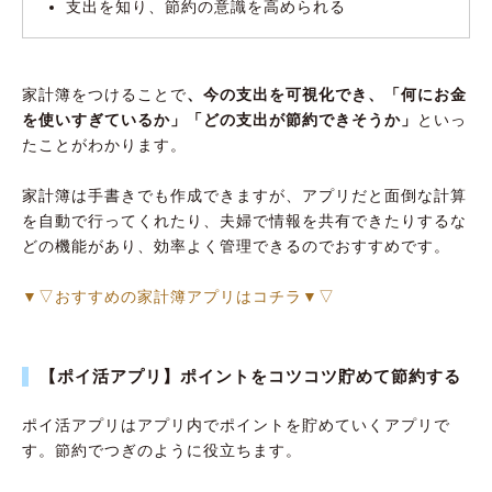
支出を知り、節約の意識を高められる
クレカ＋ポイントカードでポイント三重取り
ができる「d払い」
Pontaポイントがどんどんたまる「au PAY」
家計簿をつけることで
、今の支出を可視化でき、「何にお金
ゆうちょ銀行の口座から支払う「ゆうちょ
を使いすぎているか」「どの支出が節約できそうか」
といっ
Pay」
たことがわかります。
お得情報やクーポンをチェックできる公式アプ
家計簿は手書きでも作成できますが、アプリだと面倒な計算
リ6選
を自動で行ってくれたり、夫婦で情報を共有できたりするな
どの機能があり、効率よく管理できるのでおすすめです。
ガストやジョナサンのクーポンをまとめて入
手できる「すかいらーくアプリ」
▼▽おすすめの家計簿アプリはコチラ▼▽
注文ごとにプレーできるアプリ限定スロット
ゲームでクーポンがもらえる「ピザハット公式
アプリ」
【ポイ活アプリ】ポイントをコツコツ貯めて節約する
クーポンも注文もアプリ1つでOKな「マクド
ポイ活アプリはアプリ内でポイントを貯めていくアプリで
ナルド公式アプリ」
す。節約でつぎのように役立ちます。
クーポンと電子マネーでお得に牛丼が食べら
れる「吉野家公式アプリ」