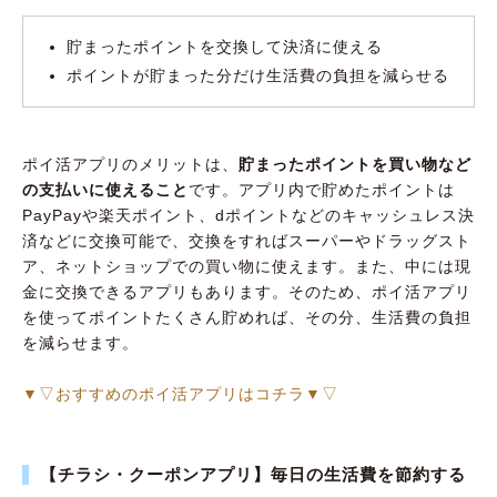
行きつけのスーパーがイオンなら「イオンお
貯まったポイントを交換して決済に使える
買物アプリ」
ポイントが貯まった分だけ生活費の負担を減らせる
日用品や薬の購入で節約するなら「スギ薬局
アプリ」
ポイ活アプリのメリットは、
貯まったポイントを買い物など
不要なものを販売できるフリマアプリ4選
の支払いに使えること
です。アプリ内で貯めたポイントは
日本最大のフリマアプリ「メルカリ」
PayPayや楽天ポイント、dポイントなどのキャッシュレス決
済などに交換可能で、交換をすればスーパーやドラッグスト
楽天ユーザーにおすすめのフリマアプリ「楽
ア、ネットショップでの買い物に使えます。また、中には現
天ラクマ」
金に交換できるアプリもあります。そのため、ポイ活アプリ
販売手数料が安い「Yahoo!フリマ」
を使ってポイントたくさん貯めれば、その分、生活費の負担
近所の人に不用品を譲れる「ジモティー」
を減らせます。
アプリを利用して楽しく効率よく節約しよう！
▼▽おすすめのポイ活アプリはコチラ▼▽
【チラシ・クーポンアプリ】毎日の生活費を節約する