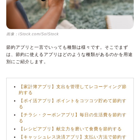
グラフ家計簿！」
すぐ始められて楽しく続けられるポイ活アプリ
2選
画像：iStock.com/SolStock
買った商品を登録してポイントが貯まる
「CODE」
節約アプリと一言でいっても種類は様々です。そこでまず
は、節約に使えるアプリはどのような種類があるのかを用途
歩いた分だけお金が貯まる「トリマ」
別にご紹介します。
お得な情報を入手できてお得に買えるチラシ・
クーポンアプリ4選
スーパーやドラッグストアのチラシがチェッ
【家計簿アプリ】支出を管理してレコーディング節
約する
クできる「トクバイ」
【ポイ活アプリ】ポイントをコツコツ貯めて節約す
行きたい飲食店を予約できてクーポンも使え
る
る「ホットペッパーグルメ」
【チラシ・クーポンアプリ】毎日の生活費を節約す
る
いつもの「LINE」で毎日クーポンが使える
「LINEクーポン」
【レシピアプリ】献立力を磨いて食費を節約する
【キャッシュレス決済アプリ】支払い方法で節約す
ニュースも趣味もクーポンもこれ1つでOKな