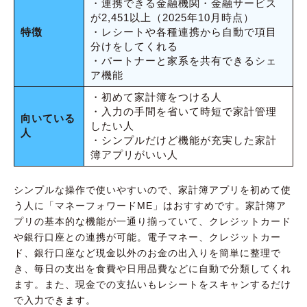
・連携できる金融機関・金融サービス
が2,451以上（2025年10月時点）
特徴
・レシートや各種連携から自動で項目
分けをしてくれる
・パートナーと家系を共有できるシェ
ア機能
・初めて家計簿をつける人
・入力の手間を省いて時短で家計管理
向いている
したい人
人
・シンプルだけど機能が充実した家計
簿アプリがいい人
シンプルな操作で使いやすいので、家計簿アプリを初めて使
う人に「マネーフォワードME」はおすすめです。家計簿ア
プリの基本的な機能が一通り揃っていて、クレジットカード
や銀行口座との連携が可能。電子マネー、クレジットカー
ド、銀行口座など現金以外のお金の出入りを簡単に整理で
き、毎日の支出を食費や日用品費などに自動で分類してくれ
ます。また、現金での支払いもレシートをスキャンするだけ
で入力できます。