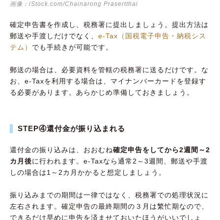
画像：iStock.com/Chainarong Prasertthai
確定申告書を作成し、税務署に提出しましょう。提出方法は
郵送や手渡しだけでなく、
e-Tax（国税電子申告・納税シス
テム）
でも手続きが可能です。
郵送の場合は、必要資料を管轄の税務署に送るだけです。な
お、e-Taxを利用する場合は、マイナンバーカードを登録す
る必要があります。あらかじめ準備しておきましょう。
STEP④還付金が振り込まれる
還付金の振り込みは、おおむね
確定申告をしてから2週間～2
カ月後
に行われます。e-Taxなら通常2～3週間、郵送や手渡
しの場合は1～2カ月かかると想定しましょう。
振り込みまでの期間は一律ではなく、税務署での処理状況に
左右されます。確定申告の最終期間の３月は繁忙期なので、
できるだけ早めに申告を済ませておいたほうがいいでしょ