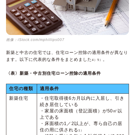
画像：iStock.com/mphillips007
新築と中古の住宅では、住宅ローン控除の適用条件が異なり
ます。以下に代表的な条件をまとめました
。
4）5）
〈表〉新築・中古別住宅ローン控除の適用条件
住宅の種類
適用条件
新築住宅
・住宅取得後6カ月以内に入居し、引き
続き居住している
・家屋の床面積（登記面積）が50㎡以
上である
・床面積の1／2以上が、専ら自己の居
住の用に供される
1）