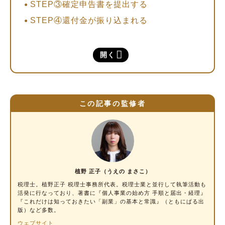
STEP③確定申告書を提出する
STEP④還付金が振り込まれる
住宅ローン控除の適用条件とは
開く
住宅ローン控除について覚えておきたい5つの
ポイント
①会社員なら2年目以降は確定申告が不要であ
る
この記事の監修者
②借換えにも住宅ローン控除を適用できる
③「ふるさと納税」と併用する場合は控除の
上限額に注意する
④条件を満たせば「すまい給付金」も利用で
植野 正子（うえの まさこ）
きる
税理士
。植野正子 税理士事務所代表。税理士業と並行して執筆活動も
⑤手続きを忘れてもあとから還付申告ができ
活発に行なっており、著書に『個人事業の始め方 手順と届出・経理』
『これだけは知っておきたい「副業」の基本と常識』（ともにぱる出
る
版）など多数。
確定申告をして住宅ローン控除を受けよう
ウェブサイト